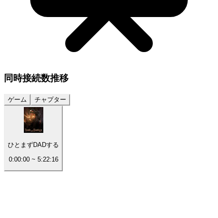
同時接続数
推移
ゲーム
チャプター
ひとまずDADする
0:00:00
~
5:22:16