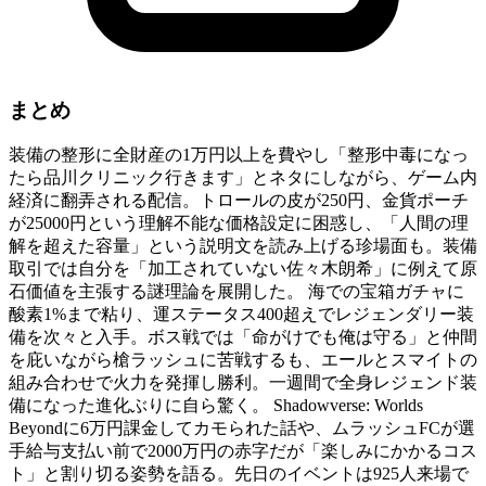
まとめ
装備の整形に全財産の1万円以上を費やし「整形中毒になっ
たら品川クリニック行きます」とネタにしながら、ゲーム内
経済に翻弄される配信。トロールの皮が250円、金貨ポーチ
が25000円という理解不能な価格設定に困惑し、「人間の理
解を超えた容量」という説明文を読み上げる珍場面も。装備
取引では自分を「加工されていない佐々木朗希」に例えて原
石価値を主張する謎理論を展開した。 海での宝箱ガチャに
酸素1%まで粘り、運ステータス400超えでレジェンダリー装
備を次々と入手。ボス戦では「命がけでも俺は守る」と仲間
を庇いながら槍ラッシュに苦戦するも、エールとスマイトの
組み合わせで火力を発揮し勝利。一週間で全身レジェンド装
備になった進化ぶりに自ら驚く。 Shadowverse: Worlds
Beyondに6万円課金してカモられた話や、ムラッシュFCが選
手給与支払い前で2000万円の赤字だが「楽しみにかかるコス
ト」と割り切る姿勢を語る。先日のイベントは925人来場で