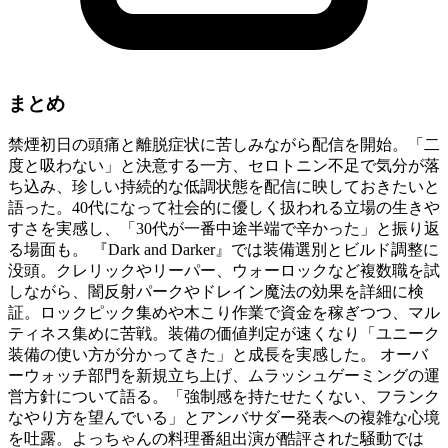
まとめ
禁煙初日の頭痛と離脱症状に苦しみながら配信を開始。「二
度と吸わない」と決意する一方、セロトニン不足で気分が落
ち込み、珍しい持続的な低調状態を配信に映しておきたいと
語った。40代になって社会的に優しく扱われる立場の生きや
すさを実感し、「30代が一番中途半端で辛かった」と振り返
る場面も。 『Dark and Darker』では装備選別とビルド調整に
没頭。クレリックやリーパー、ウォーロックなど複数職を試
しながら、闇反射パークやドレイン魔法の効果を詳細に検
証。ロックピック集めや木こり作業で資金を稼ぎつつ、マル
ティネス集めに苦戦。装備の価値判定が速くなり「ユニーク
装備の使い方が分かってきた」と成長を実感した。 オーバ
ーウォッチ部門を新規立ち上げ、ムラッシュゲーミングの運
営方針について語る。「強制感を持たせたくない、フランク
なやり方を望んでいる」とアンバサダー発表への複雑な心境
を吐露。よっちゃんの料理番組出演が酷評された騒動では