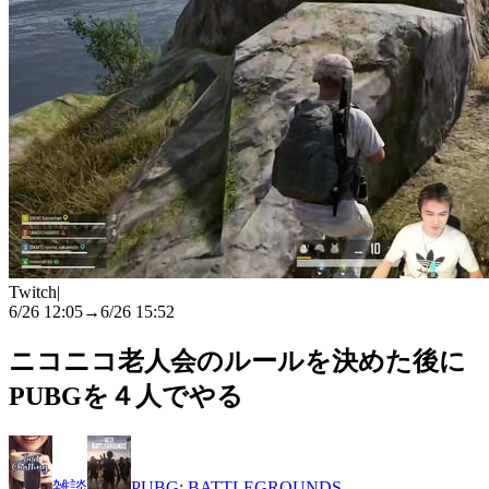
Twitch
|
6/26 12:05
→
6/26 15:52
ニコニコ老人会のルールを決めた後に
PUBGを４人でやる
雑談
PUBG: BATTLEGROUNDS