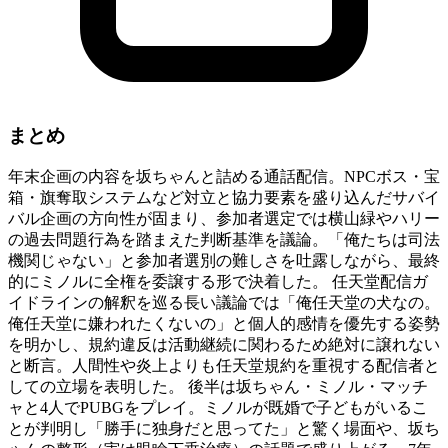
まとめ
年末企画の内容を坂ちゃんと詰める通話配信。NPCボス・宝
箱・旗奪取システムなど対立と協力要素を盛り込んだサバイ
バル企画の方向性が固まり、参加者選定では横山緑やハリー
の過去問題行為を踏まえた判断基準を議論。「俺たちは司法
機関じゃない」と参加者選別の難しさを吐露しながら、最終
的にミノルに全権を委譲する形で決着した。 任天堂配信ガ
イドラインの解釈を巡る長い議論では「俺任天堂の犬なの。
俺任天堂に嫌われたくないの」と個人的感情を優先する姿勢
を明かし、規約違反は活動継続に関わるため絶対に譲れない
と断言。人間性や炎上よりも任天堂規約を重視する配信者と
しての立場を表明した。 後半は坂ちゃん・ミノル・マッチ
ャと4人でPUBGをプレイ。ミノルが既婚で子どもがいるこ
とが判明し「勝手に独身だと思ってた」と驚く場面や、坂ち