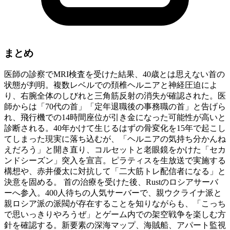
まとめ
医師の診察でMRI検査を受けた結果、40歳とは思えない首の
状態が判明。複数レベルでの頚椎ヘルニアと神経圧迫によ
り、右腕全体のしびれと三角筋反射の消失が確認された。医
師からは「70代の首」「定年退職後の事務職の首」と告げら
れ、飛行機での14時間座位が引き金になった可能性が高いと
診断される。40年かけて生じるはずの骨変化を15年で起こし
てしまった現実に落ち込むが、「ヘルニアの気持ち分かんね
えだろう」と開き直り、コルセットと老眼鏡をかけた「セカ
ンドシーズン」突入を宣言。ピラティスを生放送で実施する
構想や、赤井優太に対抗して「二大筋トレ配信者になる」と
決意を固める。 首の治療を受けた後、Rustのロシアサーバ
ーへ参入。400人待ちの人気サーバーで、親ウクライナ派と
親ロシア派の派閥が存在することを知りながらも、「こっち
で思いっきりやろうぜ」とゲーム内での架空戦争を楽しむ方
針を確認する。新要素の深海マップ、海賊船、アパート監視