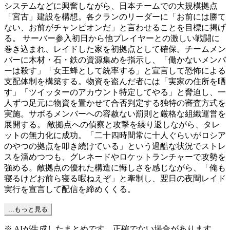
システムなどに興奮しながら、日本チームでの大規模拠点
「宮古」建設を構想。各クランのリーダーに「お前には勝て
ない、お前がチャンピオンだ」と言わせることを目標に掲げ
る。 サーバー参入初日から他プレイヤーとの激しい戦闘に
巻き込まれ、レイドした家を初拠点として確保。チームメン
バーに木材・石・鉄の資源集めを指示し、「働かないメンバ
ーは殺す」「女王蜂として統率する」と宣言して恐怖による
支配体制を構築する。物資を盗んだ者には「実家の住所を晒
す」「ツイッターのアカウント特定してやる」と脅迫し、一
人ずつ足元に物資を置かせて合否判定する独特の審査方式を
実施。サボるメンバーへの容赦ない罰則と厳格な組織運営を
展開する。 敵拠点への偵察と攻撃を繰り返しながら、タレ
ットの無力化に成功。「二十四時間常に十人ぐらいがロシア
のやつの拠点を叩き続けている」という過酷な状況でストレ
スを溜めつつも、グレネードやロケットランチャーで攻勢を
強める。敵拠点の優れた構造に悔しさを感じながら、「俺も
寝るけどお前ら寝る暇ねえぞ」と牽制し、翌日の夜間レイド
実行を宣言して配信を締めくくる。
...もっと見る
※ AIが生成したまとめです。正確でない場合があります