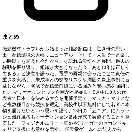
まとめ
撮影機材トラブルから始まった雑談配信は、亡き母の思い
出、配信環境の大幅リニューアル、そして「人生で一番楽し
い時期」を迎えた今だからこそ語れる覚悟へと展開。過去の
騒動を振り返り、組織が大きくなった今「あと10年は正しく
生きる」と決意を語った。選手の両親に会ったことで責任の
重さを実感し、未成年との交際リスクや周囲の炎上事例に言
及しながら、40歳で配信最前線にいる強みと安心感を強調し
た。 マリオオリンピック企画が本格始動。5月中に8人の代
表者で日本一を決める大会を開催予定で、マリカ・マリメな
ど複数種目から競技を選定。高校生以下無料にして若者に本
物を届けたいという思いを語り、28日の「五ニア」にムラッ
シュ最終選考もオーディション番組形式で実施することを発
表した。フィジカルエリート集めやJリーガーのセカンドキ
ャリア支援にも意欲を示す。 任天堂ゲームへの飢えから