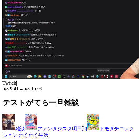
Twitch
|
5/8 9:41
→
5/8 16:09
テストがてら一旦雑談
雑談
ファンタジスタ明日翔
トモダチコレク
ション わくわく生活