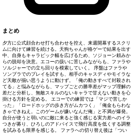
まとめ
夕方に公式顔合わせ打ち合わせを控え、来週開幕するスクリ
ムに向けて練習を続ける。天狗ちゃんが格ゲーで結果を出す
中、自身もキャラピック幅を広げるため、ソジョーン頼みか
らの脱却を決意。エコーの扱いに苦しみながらも、ファラや
ソルジャーでの立ち回りを模索していく。 序盤はファラや
ソンブラでのプレイを試すも、相手のキャスディやモイラな
ど天敵が揃い思うように動けず。「俺の動きすべて封殺され
てる」と悩みながらも、マップごとの勝率差がマップ理解の
差だと分析し、無敵スキルのないキャラで甘えない動きを心
掛ける方針を定める。 エコーでの練習では「マジで苦しか
った」「ロードホッグの歩き方がムカつく」「俺金もらわな
きゃできねえ。このゲームが嫌いなんだ俺」と不満が爆発。
自分が使うと弱いのに敵に来ると強く感じる実力差へのイラ
つきが募り、ひろしのアドバイスで飛行高度を低くする調整
を試みるも限界を感じる。 ファラへの切り替え後は「つい