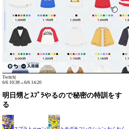
Twitch
|
6/6 10:38
→
6/6 14:20
明日甥とｽﾌﾟﾗやるので秘密の特訓をす
る
スプラトゥーン3
トモダチコレクション わくわく