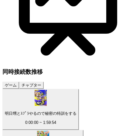
同時接続数
推移
ゲーム
チャプター
明日甥とｽﾌﾟﾗやるので秘密の特訓をする
0:00:00
~
1:59:54