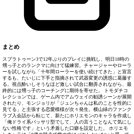
まとめ
スプラトゥーン3で12年ぶりのプレイに挑戦し、明日18時の
甥っ子とのランクマに向けて猛練習。チャージャーやローラ
ーを試しながら「十年間ローラーを使い続けてきた」と宣言
するも、たいじに下手と指摘されて武器変更の誘惑に葛藤す
る。視点酔いしそうなほど激しい試合に翻弄されながら、最
終的には甥っ子のコーチングに期待を寄せた。 トモダチコ
レクションでは、ゲーム内でアムウェイの勧誘シーンが展開
されたり、モンジョリが「ジュンちゃんは私のことを性的に
見てる」と主張する恋愛模様が次々発生。横山緑のファンク
ラブ入会話から転じて、新たにホリエモンのキャラを作成し
「俺ドライ系バッサリ型でして、人の言うことなんて気にし
ない性格です」という矛盾した口癖を設定した。 ホリエモ